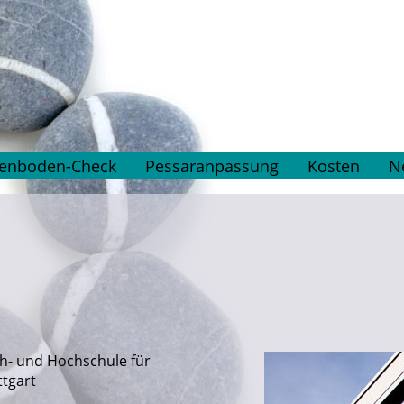
enboden-Check
Pessaranpassung
Kosten
N
ch- und Hochschule für
ttgart