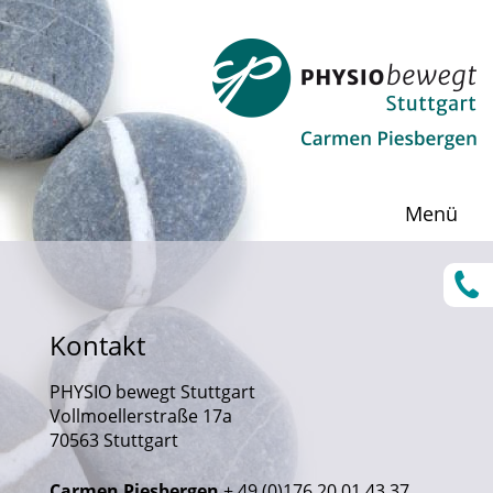
Menü
Kontakt
PHYSIO bewegt Stuttgart
Vollmoellerstraße 17a
70563 Stuttgart
Carmen Piesbergen
+ 49.(0)176.20 01 43 37